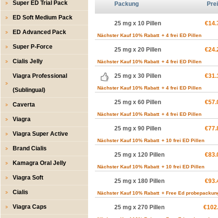
Super ED Trial Pack
Packung
Pre
ED Soft Medium Pack
25 mg x 10 Pillen
€14.
ED Advanced Pack
Nächster Kauf 10% Rabatt
+ 4 frei ED Pillen
Super P-Force
25 mg x 20 Pillen
€24.
Cialis Jelly
Nächster Kauf 10% Rabatt
+ 4 frei ED Pillen
Viagra Professional
25 mg x 30 Pillen
€31.
Nächster Kauf 10% Rabatt
+ 4 frei ED Pillen
(Sublingual)
25 mg x 60 Pillen
€57.
Caverta
Nächster Kauf 10% Rabatt
+ 4 frei ED Pillen
Viagra
25 mg x 90 Pillen
€77.
Viagra Super Active
Nächster Kauf 10% Rabatt
+ 10 frei ED Pillen
Brand Cialis
25 mg x 120 Pillen
€83.
Kamagra Oral Jelly
Nächster Kauf 10% Rabatt
+ 10 frei ED Pillen
Viagra Soft
25 mg x 180 Pillen
€93.
Cialis
Nächster Kauf 10% Rabatt
+ Free Ed probepackun
Viagra Caps
25 mg x 270 Pillen
€102