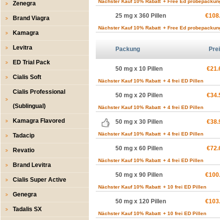
Nächster Kauf 10% Rabatt
+ Free Ed probepackun
Zenegra
25 mg x 360 Pillen
€108
Brand Viagra
Nächster Kauf 10% Rabatt
+ Free Ed probepackun
Kamagra
Levitra
Packung
Pre
ED Trial Pack
50 mg x 10 Pillen
€21.
Cialis Soft
Nächster Kauf 10% Rabatt
+ 4 frei ED Pillen
Cialis Professional
50 mg x 20 Pillen
€34.
(Sublingual)
Nächster Kauf 10% Rabatt
+ 4 frei ED Pillen
Kamagra Flavored
50 mg x 30 Pillen
€38.
Nächster Kauf 10% Rabatt
+ 4 frei ED Pillen
Tadacip
50 mg x 60 Pillen
€72.
Revatio
Nächster Kauf 10% Rabatt
+ 4 frei ED Pillen
Brand Levitra
50 mg x 90 Pillen
€100
Cialis Super Active
Nächster Kauf 10% Rabatt
+ 10 frei ED Pillen
Genegra
50 mg x 120 Pillen
€103
Tadalis SX
Nächster Kauf 10% Rabatt
+ 10 frei ED Pillen