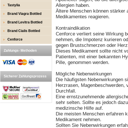
Allergien haben.
Tastylia
Ältere Menschen können stärker 
Brand Viagra Bottled
Medikamentes reagieren.
Brand Levitra Bottled
Kontraindikation
Brand Cialis Bottled
Cenforce verliert seine Wirkung 
nehmen, die Impotenz kurieren o
Cenforce
gegen Brustschmerzen oder Her
Dieses Medikament sollte nicht v
Zahlungs- Methoden
Patienten, mit einer bekannten Hy
Pille, genommen werden.
Mögliche Nebenwirkungen
Sicherer Zahlungsprozess
Die häufigsten Nebenwirkungen s
Herzrasen, Magenbeschwerden, v
Durchfall.
Eine ernstzunehmende allergische
sehr selten. Sollte es jedoch daz
medizinsche Hilfe auf.
Die meisten Menschen erfahren k
Medikament nehmen.
Sollten Sie Nebenwirkungen erfahre