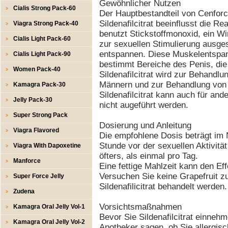
Gewöhnlicher Nutzen
Cialis Strong Pack-60
Der Hauptbestandteil von Cenforce 
Sildenafilcitrat beeinflusst die Re
Viagra Strong Pack-40
benutzt Stickstoffmonoxid, ein Wi
Cialis Light Pack-60
zur sexuellen Stimulierung ausge
entspannen. Diese Muskelentspann
Cialis Light Pack-90
bestimmt Bereiche des Penis, die 
Women Pack-40
Sildenafilcitrat wird zur Behandl
Männern und zur Behandlung von
Kamagra Pack-30
Sildenafilcitrat kann auch für an
Jelly Pack-30
nicht augeführt werden.
Super Strong Pack
Dosierung und Anleitung
Viagra Flavored
Die empfohlene Dosis beträgt im 
Stunde vor der sexuellen Aktivit
Viagra With Dapoxetine
öfters, als einmal pro Tag.
Manforce
Eine fettige Mahlzeit kann den E
Versuchen Sie keine Grapefruit z
Super Force Jelly
Sildenafilicitrat behandelt werden.
Zudena
Vorsichtsmaßnahmen
Kamagra Oral Jelly Vol-1
Bevor Sie Sildenafilcitrat einneh
Kamagra Oral Jelly Vol-2
Apotheker sagen, ob Sie allergisc