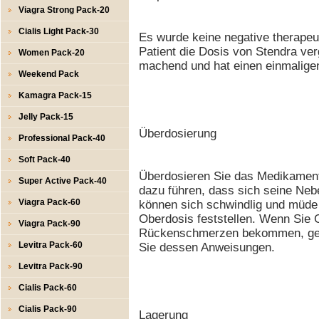
Viagra Strong Pack-20
Cialis Light Pack-30
Es wurde keine negative therapeu
Patient die Dosis von Stendra verg
Women Pack-20
machend und hat einen einmaligen
Weekend Pack
Kamagra Pack-15
Jelly Pack-15
Überdosierung
Professional Pack-40
Soft Pack-40
Überdosieren Sie das Medikament
Super Active Pack-40
dazu führen, dass sich seine Neb
Viagra Pack-60
können sich schwindlig und müde
Oberdosis feststellen. Wenn Sie
Viagra Pack-90
Rückenschmerzen bekommen, gehe
Levitra Pack-60
Sie dessen Anweisungen.
Levitra Pack-90
Cialis Pack-60
Cialis Pack-90
Lagerung