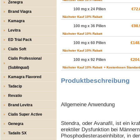
Zenegra
100 mg x 24 Pillen
€72.
Brand Viagra
Nächster Kauf 10% Rabatt
Kamagra
100 mg x 36 Pillen
€98.
Levitra
Nächster Kauf 10% Rabatt
ED Trial Pack
100 mg x 60 Pillen
€148
Cialis Soft
Nächster Kauf 10% Rabatt
Cialis Professional
100 mg x 92 Pillen
€204
(Sublingual)
Nächster Kauf 10% Rabatt
+ Kostenlosen Standard
Kamagra Flavored
Produktbeschreibung
Tadacip
Revatio
Allgemeine Anwendung
Brand Levitra
Cialis Super Active
Stendra, oder Avanafil, ist ein k
Genegra
erektiler Dysfunktion bei Männern 
Tadalis SX
Phosphodiesteraseinhibitor, in d