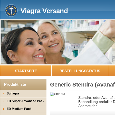
Viagra Versand
STARTSEITE
BESTELLUNGSSTATUS
Generic Stendra
(Avanafi
Produktliste
Suhagra
Stendra, oder Avanafil,
ED Super Advanced Pack
Behandlung erektiler D
Altersstufen.
ED Medium Pack