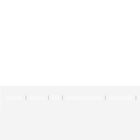
Startseite
über Uns
FAQ
Kontaktieren Sie Uns
Unsere Politik