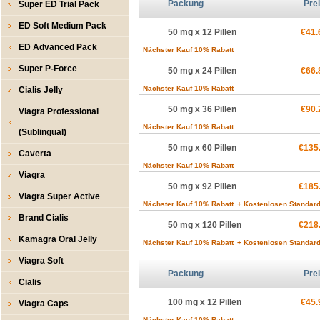
Packung
Pre
Super ED Trial Pack
ED Soft Medium Pack
50 mg x 12 Pillen
€41.
ED Advanced Pack
Nächster Kauf 10% Rabatt
Super P-Force
50 mg x 24 Pillen
€66.
Nächster Kauf 10% Rabatt
Cialis Jelly
50 mg x 36 Pillen
€90.
Viagra Professional
Nächster Kauf 10% Rabatt
(Sublingual)
50 mg x 60 Pillen
€135
Caverta
Nächster Kauf 10% Rabatt
Viagra
50 mg x 92 Pillen
€185
Viagra Super Active
Nächster Kauf 10% Rabatt
+ Kostenlosen Standard
Brand Cialis
50 mg x 120 Pillen
€218
Kamagra Oral Jelly
Nächster Kauf 10% Rabatt
+ Kostenlosen Standard
Viagra Soft
Packung
Pre
Cialis
100 mg x 12 Pillen
€45.
Viagra Caps
Nächster Kauf 10% Rabatt