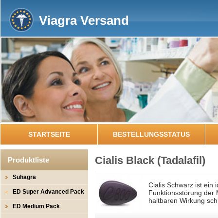
Viagra Versand
STARTSEITE
BESTELLUNGSSTATUS
Cialis Black
(Tadalafil)
Produktliste
Suhagra
Cialis Schwarz ist ein 
ED Super Advanced Pack
Funktionsstörung der M
haltbaren Wirkung sc
ED Medium Pack