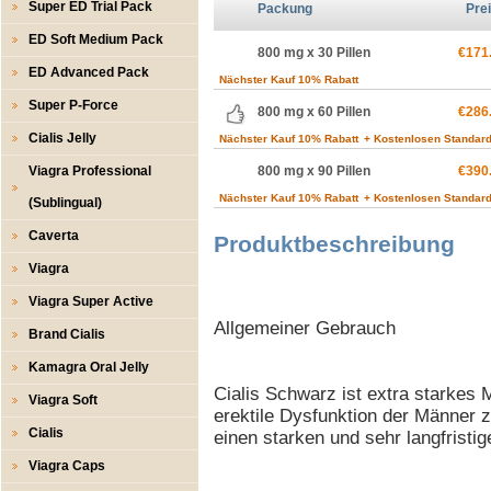
Super ED Trial Pack
Packung
Pre
ED Soft Medium Pack
800 mg x 30 Pillen
€171
ED Advanced Pack
Nächster Kauf 10% Rabatt
Super P-Force
800 mg x 60 Pillen
€286
Cialis Jelly
Nächster Kauf 10% Rabatt
+ Kostenlosen Standard
Viagra Professional
800 mg x 90 Pillen
€390
Nächster Kauf 10% Rabatt
+ Kostenlosen Standard
(Sublingual)
Caverta
Produktbeschreibung
Viagra
Viagra Super Active
Allgemeiner Gebrauch
Brand Cialis
Kamagra Oral Jelly
Cialis Schwarz ist extra starkes
Viagra Soft
erektile Dysfunktion der Männer z
Cialis
einen starken und sehr langfristig
Viagra Caps