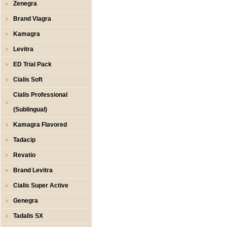
Zenegra
Brand Viagra
Kamagra
Levitra
ED Trial Pack
Cialis Soft
Cialis Professional
(Sublingual)
Kamagra Flavored
Tadacip
Revatio
Brand Levitra
Cialis Super Active
Genegra
Tadalis SX