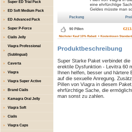
Super ED Trial Pack
eine ehrfürchtige Sach
Geldes müsste man so
ED Soft Medium Pack
Packung
Pre
ED Advanced Pack
Super P-Force
90 Pillen
€213
Nächster Kauf 10% Rabatt
+ Kostenlosen Standard
Cialis Jelly
Viagra Professional
Produktbeschreibung
(Sublingual)
Super Starke Paket verbindet die
Caverta
erektile Dysfunktion - Levitra 6
Ihnen helfen, besser und härtere 
Viagra
auf die sexuelle Anregung. Zusätzl
Viagra Super Active
Pillen von Viagra in diesem Paket,
ehrfürchtige Sache, die ermöglich
Brand Cialis
man sonst zu zahlen.
Kamagra Oral Jelly
Viagra Soft
Cialis
Viagra Caps