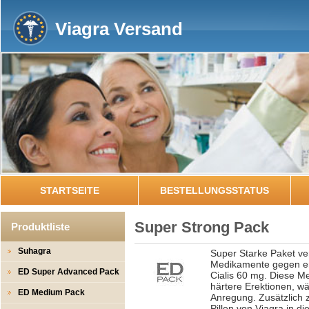
Viagra Versand
STARTSEITE
BESTELLUNGSSTATUS
Super Strong Pack
Produktliste
Suhagra
Super Starke Paket ver
Medikamente gegen ere
ED Super Advanced Pack
Cialis 60 mg. Diese M
härtere Erektionen, wä
ED Medium Pack
Anregung. Zusätzlich z
Pillen von Viagra in d