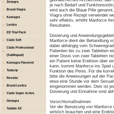
Zenegra
je nach Bedarf und Funktionsstöru
Brand Viagra
wird auch die Blaue Pille genannt,
Viagra ohne Rezept verwendet we
Kamagra
sehr effektiv, erhöht Manforce Ihr
Levitra
Resultaten.
ED Trial Pack
Dosierung und Anwendungsgebiet
Cialis Soft
Manforce dient der Behandlung vo
dabei abhängig vom Schweregrad
Cialis Professional
Patienten bis zu zwei Tabletten 
(Sublingual)
einer Dosis von zwei Tabletten ni
ein Patient keine Erektion über e
Kamagra Flavored
kann, kommt Manforce ins Spiel 
Tadacip
Funktion des Penis. Für die korr
bitte die Anweisungen auf der Pa
Revatio
etwa eine Stunde vor dem Sexualv
Brand Levitra
eingenommen werden. Dies ist jed
Dosierung und Einnahme sind abh
Cialis Super Active
Genegra
Vorsichtsmaßnahmen
Vor der Benutzung von Manforce 
Tadalis SX
wirklich brauchen und eine Erekti