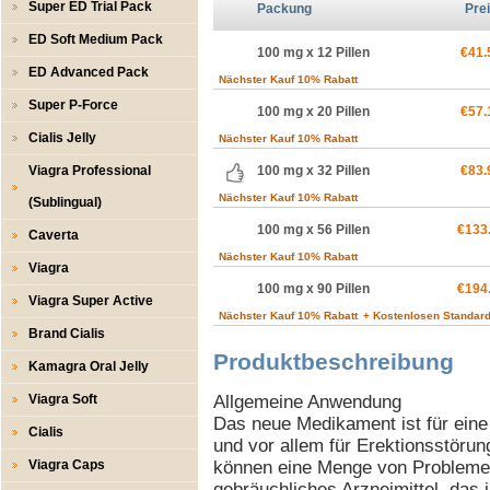
Super ED Trial Pack
Packung
Pre
ED Soft Medium Pack
100 mg x 12 Pillen
€41.
ED Advanced Pack
Nächster Kauf 10% Rabatt
Super P-Force
100 mg x 20 Pillen
€57.
Cialis Jelly
Nächster Kauf 10% Rabatt
Viagra Professional
100 mg x 32 Pillen
€83.
Nächster Kauf 10% Rabatt
(Sublingual)
100 mg x 56 Pillen
€133
Caverta
Nächster Kauf 10% Rabatt
Viagra
100 mg x 90 Pillen
€194
Viagra Super Active
Nächster Kauf 10% Rabatt
+ Kostenlosen Standard
Brand Cialis
Produktbeschreibung
Kamagra Oral Jelly
Viagra Soft
Allgemeine Anwendung
Das neue Medikament ist für eine
Cialis
und vor allem für Erektionsstör
Viagra Caps
können eine Menge von Problemen
gebräuchliches Arzneimittel, das 