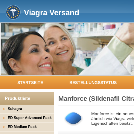
Viagra Versand
STARTSEITE
BESTELLUNGSSTATUS
Manforce
(Sildenafil Citr
Produktliste
Suhagra
Manforce ist ein neue
ED Super Advanced Pack
ähnlich wie Viagra wirk
Eigenschaften besitzt.
ED Medium Pack