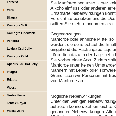
Forzest
Sie Manforce benutzen. Unter kei
Alkoholeinfluss oder anderen er
Vitria
Ernsthafte Nebenwirkungen könnten
Silagra
Vorsicht zu benutzen und die Dosi
sollten Sie mehr einnehmen als s
Kamagra Soft
Kamagra Chewable
Gegenanzeigen
Manforce oder ähnliche Mittel so
Penegra
werden, die sensibel auf die Inhal
Levitra Oral Jelly
eingehend die Packungsbeilage und
körperlich dazu in der Lage befin
Kamagra Gold
Sie vorher einen Arzt. Zudem so
Apcalis SX Oral Jelly
Manforce unter keinen Umständen
Männern mit Leber- oder schwere
Intagra
Grund raten wir Personen mit Be
Eriacta
von Manforce ab.
Vigora
Tentex Forte
Mögliche Nebenwirkungen
Unter den wenigen Nebenwirkunge
Tentex Royal
auftreten können, zählen leichte
Viagra Jelly
genannten Nebenwirkungen. Allerd