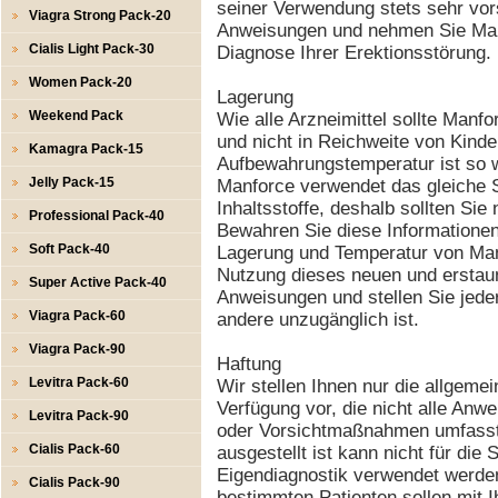
seiner Verwendung stets sehr vor
Viagra Strong Pack-20
Anweisungen und nehmen Sie Manf
Cialis Light Pack-30
Diagnose Ihrer Erektionsstörung.
Women Pack-20
Lagerung
Weekend Pack
Wie alle Arzneimittel sollte Manf
und nicht in Reichweite von Kind
Kamagra Pack-15
Aufbewahrungstemperatur ist so 
Jelly Pack-15
Manforce verwendet das gleiche 
Inhaltsstoffe, deshalb sollten Sie 
Professional Pack-40
Bewahren Sie diese Informationen
Soft Pack-40
Lagerung und Temperatur von Man
Nutzung dieses neuen und erstaun
Super Active Pack-40
Anweisungen und stellen Sie jede
Viagra Pack-60
andere unzugänglich ist.
Viagra Pack-90
Haftung
Levitra Pack-60
Wir stellen Ihnen nur die allgemei
Verfügung vor, die nicht alle An
Levitra Pack-90
oder Vorsichtmaßnahmen umfasst. 
Cialis Pack-60
ausgestellt ist kann nicht für die
Eigendiagnostik verwendet werden
Cialis Pack-90
bestimmten Patienten sollen mit 